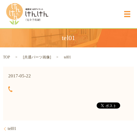
メ
tel01
TOP
[
共通パーツ画像
]
tel01
2017-05-22
tel01