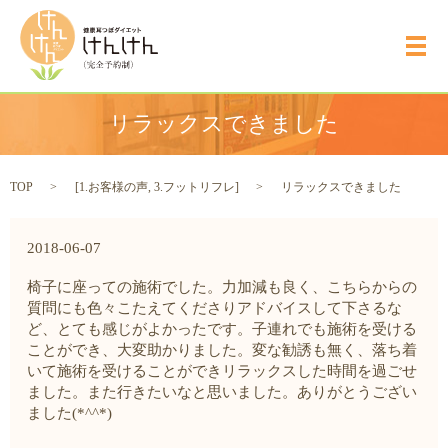
メ
リラックスできました
TOP
[
1.お客様の声
,
3.フットリフレ
]
リラックスできました
2018-06-07
椅子に座っての施術でした。力加減も良く、こちらからの
質問にも色々こたえてくださりアドバイスして下さるな
ど、とても感じがよかったです。子連れでも施術を受ける
ことができ、大変助かりました。変な勧誘も無く、落ち着
いて施術を受けることができリラックスした時間を過ごせ
ました。また行きたいなと思いました。ありがとうござい
ました(*^^*)